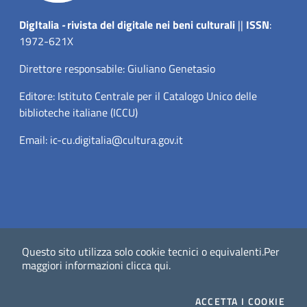
Dig
Italia
-
rivista del digitale nei beni culturali
||
ISSN
:
1972-621X
Direttore responsabile: Giuliano Genetasio
Editore:
Istituto Centrale per il Catalogo Unico delle
biblioteche italiane (ICCU)
Email:
ic-cu.digitalia@cultura.gov.it
Questo sito utilizza solo cookie tecnici o equivalenti.
Per
Website powered by
maggiori informazioni
clicca qui
.
Dichiarazione di accessibilità
Privacy Policy (MiC)
ACCETTA
I COOKIE