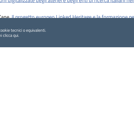
oni digitalizzate degli atenei e degli enti di ricerca italiani 
 Zane,
Il progetto europeo Linked Heritage e la formazione per
 Sistema Bibliotecario dell’Università degli studi di Padova
cookie tecnici o equivalenti.
ni
clicca qui
.
ISSN
: 1972-621X
le biblioteche italiane (ICCU)