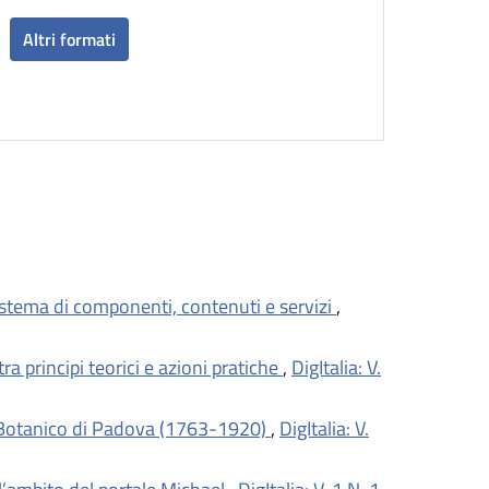
Altri formati
sistema di componenti, contenuti e servizi
,
ra principi teorici e azioni pratiche
,
DigItalia: V.
rto Botanico di Padova (1763-1920)
,
DigItalia: V.