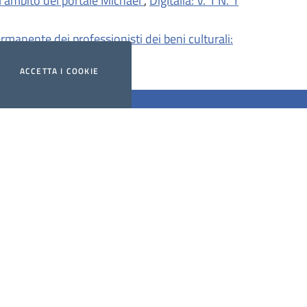
nell’ambito del portale Michael
,
DigItalia: V. 1 N. 1
manente dei professionisti dei beni culturali:
,
DigItalia: V. 9 N. 2 (2014)
ACCETTA
I COOKIE