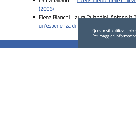
Laura Tallandini,
Il censimento delle collezi
(2006)
Elena Bianchi, Laura Tallandini, Antonella
un’esperienza di internazionalizzazione del
Questo sito utilizza solo 
Per maggiori informazio
Dig
Italia
-
rivista del digitale nei beni culturali
||
Direttore responsabile: Giuliano Genetasio
Editore:
Istituto Centrale per il Catalogo Unico del