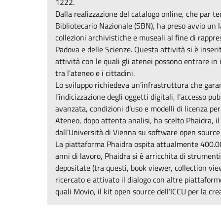
1222.
Dalla realizzazione del catalogo online, che par te
Bibliotecario Nazionale (SBN), ha preso avvio un lav
collezioni archivistiche e museali al fine di rappre
Padova e delle Scienze. Questa attività si è inseri
attività con le quali gli atenei possono entrare in
tra l’ateneo e i cittadini.
Lo sviluppo richiedeva un’infrastruttura che garan
l’indicizzazione degli oggetti digitali, l’accesso p
avanzata, condizioni d’uso e modelli di licenza per 
Ateneo, dopo attenta analisi, ha scelto Phaidra, il
dall’Università di Vienna su software open source
La piattaforma Phaidra ospita attualmente 400.000
anni di lavoro, Phaidra si è arricchita di strumenti 
depositate (tra questi, book viewer, collection v
ricercato e attivato il dialogo con altre piattafo
quali Movio, il kit open source dell’ICCU per la cre