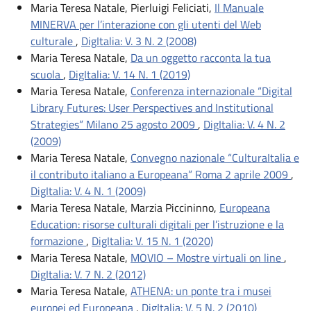
Maria Teresa Natale, Pierluigi Feliciati,
Il Manuale
MINERVA per l’interazione con gli utenti del Web
culturale
,
DigItalia: V. 3 N. 2 (2008)
Maria Teresa Natale,
Da un oggetto racconta la tua
scuola
,
DigItalia: V. 14 N. 1 (2019)
Maria Teresa Natale,
Conferenza internazionale “Digital
Library Futures: User Perspectives and Institutional
Strategies” Milano 25 agosto 2009
,
DigItalia: V. 4 N. 2
(2009)
Maria Teresa Natale,
Convegno nazionale “CulturaItalia e
il contributo italiano a Europeana” Roma 2 aprile 2009
,
DigItalia: V. 4 N. 1 (2009)
Maria Teresa Natale, Marzia Piccininno,
Europeana
Education: risorse culturali digitali per l’istruzione e la
formazione
,
DigItalia: V. 15 N. 1 (2020)
Maria Teresa Natale,
MOVIO – Mostre virtuali on line
,
DigItalia: V. 7 N. 2 (2012)
Maria Teresa Natale,
ATHENA: un ponte tra i musei
europei ed Europeana
,
DigItalia: V. 5 N. 2 (2010)