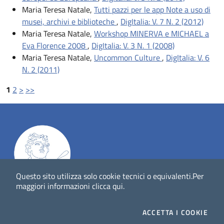
Maria Teresa Natale,
Tutti pazzi per le app Note a uso di
musei, archivi e biblioteche
,
DigItalia: V. 7 N. 2 (2012)
Maria Teresa Natale,
Workshop MINERVA e MICHAEL a
Eva Florence 2008
,
DigItalia: V. 3 N. 1 (2008)
Maria Teresa Natale,
Uncommon Culture
,
DigItalia: V. 6
N. 2 (2011)
1
2
>
>>
Questo sito utilizza solo cookie tecnici o equivalenti.
Per
maggiori informazioni
clicca qui
.
Dig
Italia
-
rivista del digitale nei beni culturali
||
ISSN
:
1972-621X
ACCETTA
I COOKIE