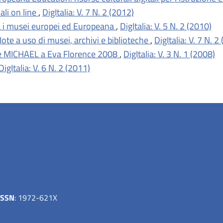
li on line
,
DigItalia: V. 7 N. 2 (2012)
 i musei europei ed Europeana
,
DigItalia: V. 5 N. 2 (2010)
 Note a uso di musei, archivi e biblioteche
,
DigItalia: V. 7 N. 2
 MICHAEL a Eva Florence 2008
,
DigItalia: V. 3 N. 1 (2008)
DigItalia: V. 6 N. 2 (2011)
ISSN
: 1972-621X