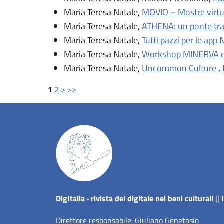
Maria Teresa Natale,
MOVIO – Mostre virtua
Maria Teresa Natale,
ATHENA: un ponte tra
Maria Teresa Natale,
Tutti pazzi per le app
Maria Teresa Natale,
Workshop MINERVA e
Maria Teresa Natale,
Uncommon Culture
,
1
2
>
>>
Dig
Italia
-
rivista del digitale nei beni culturali
||
Direttore responsabile: Giuliano Genetasio