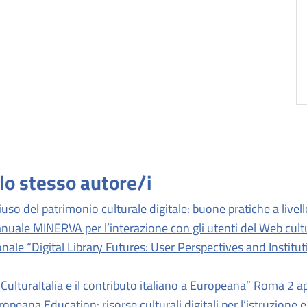
llo stesso autore/i
 riuso del patrimonio culturale digitale: buone pratiche a live
anuale MINERVA per l’interazione con gli utenti del Web cul
nale “Digital Library Futures: User Perspectives and Instit
ulturaItalia e il contributo italiano a Europeana” Roma 2 a
opeana Education: risorse culturali digitali per l’istruzione