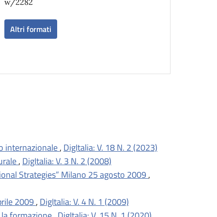
w/2282
Altri formati
llo internazionale
,
DigItalia: V. 18 N. 2 (2023)
turale
,
DigItalia: V. 3 N. 2 (2008)
utional Strategies” Milano 25 agosto 2009
,
prile 2009
,
DigItalia: V. 4 N. 1 (2009)
 e la formazione
,
DigItalia: V. 15 N. 1 (2020)