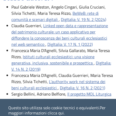
Paul Gabriele Weston, Angelo Cingari, Giulia Cruciani,
Silvia Tichetti, Maria Teresa Rizzo,
BeWeB: rete di
comunità e scenari digitali
,
DigItalia: V. 19 N. 2 (2024)
Claudia Guerrieri,
Linked open data e rappresentazione
del patrimonio culturale: un caso applicativo per
diffondere la conoscenza dei beni culturali ecclesiastici
nel web semantico
,
DigItalia: V. 17 N. 1 (2022)
Francesca Maria D'Agnelli, Silvia Gallarato, Maria Teresa
Rizzo,
Istituti culturali ecclesiastici: una visione
generativa, inclusiva, sostenibile e prospettica
,
DigItalia:
V. 14 N. 2 (2019)
Francesca Maria D'Agnelli, Claudia Guerrieri, Maria Teresa
Rizzo, Silvia Tichetti,
L'authority work nel sistema dei
beni culturali ecclesiastici
,
DigItalia: V. 16 N. 2 (2021)
Sergio Bellini, Adriano Belfiore,
Il progetto MOL Liturgica
digitale: BeWeB e il contesto internazionale
,
DigItalia: V.
20 N. 1 (2025)
Questo sito utilizza solo cookie tecnici o equivalenti.
Per
Francesca Maria D'Agnelli,
Il lavoro intorno. Esperienze
maggiori informazioni
clicca qui
.