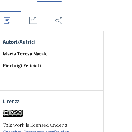
Autori/Autrici
Maria Teresa Natale
Pierluigi Feliciati
Licenza
This work is licensed under a
Creative Commons Attribution-