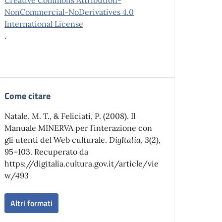
NonCommercial-NoDerivatives 4.0
International License
.
Come citare
Natale, M. T., & Feliciati, P. (2008). Il
Manuale MINERVA per l’interazione con
gli utenti del Web culturale.
DigItalia
,
3
(2),
95–103. Recuperato da
https://digitalia.cultura.gov.it/article/vie
w/493
Altri formati