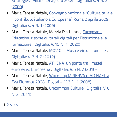
Strategies” Milano 25 agosto 2009
,
DigItalia: V. 4 N. 2
(2009)
Maria Teresa Natale,
Convegno nazionale “CulturaItalia e
il contributo italiano a Europeana” Roma 2 aprile 2009
,
DigItalia: V. 4 N. 1 (2009)
Maria Teresa Natale, Marzia Piccininno,
Europeana
Education: risorse culturali digitali per l’istruzione e la
formazione
,
DigItalia: V. 15 N. 1 (2020)
Maria Teresa Natale,
MOVIO – Mostre virtuali on line
,
DigItalia: V. 7 N. 2 (2012)
Maria Teresa Natale,
ATHENA: un ponte tra i musei
europei ed Europeana
,
DigItalia: V. 5 N. 2 (2010)
Maria Teresa Natale,
Workshop MINERVA e MICHAEL a
Eva Florence 2008
,
DigItalia: V. 3 N. 1 (2008)
Maria Teresa Natale,
Uncommon Culture
,
DigItalia: V. 6
N. 2 (2011)
1
2
>
>>