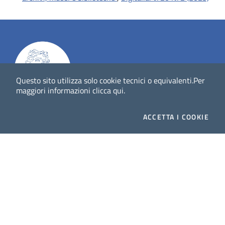
Questo sito utilizza solo cookie tecnici o equivalenti.
Per
maggiori informazioni
clicca qui
.
Dig
Italia
-
rivista del digitale nei beni culturali
||
ISSN
:
ACCETTA
I COOKIE
1972-621X
Direttore responsabile: Giuliano Genetasio
Editore:
Istituto Centrale per il Catalogo Unico delle
biblioteche italiane (ICCU)
Email:
ic-cu.digitalia@cultura.gov.it