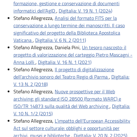
formazione, gestione e conservazione di documenti
informatici dell’AgID
,
DigItalia: V. 19 N. 1 (2024)
Stefano Allegrezza,
Analisi del formato FITS per la
conservazione a lungo termine dei manoscritti. Il caso
significativo del progetto della Biblioteca Apostolica
Vaticana
,
DigItalia: V. 6 N. 2 (2011)
Stefano Allegrezza, Daniela Pini,
Un tesoro nascosto: il
progetto di valorizzazione del carteggio Pietro Mascagni -
Anna Lolli
,
DigItalia: V. 16 N. 1 (2021)
Stefano Allegrezza,
Il progetto di digitalizzazione
dell'archivio sonoro del Teatro Regio di Parma
,
DigItalia:
V. 13 N. 2 (2018)
Stefano Allegrezza,
Nuove prospettive per il Web
archiving: gli standard ISO 28500 (formato WARC) e
ISO/TR 14873 sulla qualità del Web archiving
,
DigItalia:
V. 10 N. 1/2 (2015)
Stefano Allegrezza,
L’impatto dell’European Accessibility
Act sul settore culturale: obblighi e opportunità per
archivi, musei e biblioteche
,
DigItalia: V. 20 N. 2 (2025)