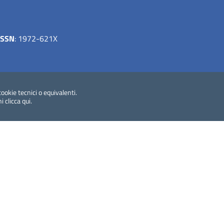
ISSN
: 1972-621X
le biblioteche italiane (ICCU)
cookie tecnici o equivalenti.
ni
clicca qui
.