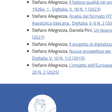
Stefano Allegrezza,
Il fattore qualità nei 
19264-1
,
DigItalia: V. 18 N. 1 (2023)
Stefano Allegrezza,
Analisi del formato FIT
Apostolica Vaticana
,
DigItalia: V. 6 N. 2 (2
Stefano Allegrezza, Daniela Pini,
Un tesoro
(2021)
Stefano Allegrezza,
Il progetto di digitali
Stefano Allegrezza,
Nuove prospettive per 
DigItalia: V. 10 N. 1/2 (2015)
Stefano Allegrezza,
L’impatto dell’European
20 N. 2 (2025)