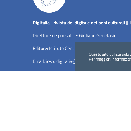
Dig
Italia
-
rivista del digitale nei beni culturali
||
Direttore responsabile: Giuliano Genetasio
Editore:
Istituto Centrale per il Catalogo Unico del
Questo sito utilizza solo 
Per maggiori informazio
Email:
ic-cu.digitalia@cultura.gov.it
Dichiarazione di accessibilità
Privacy Policy (MiC)