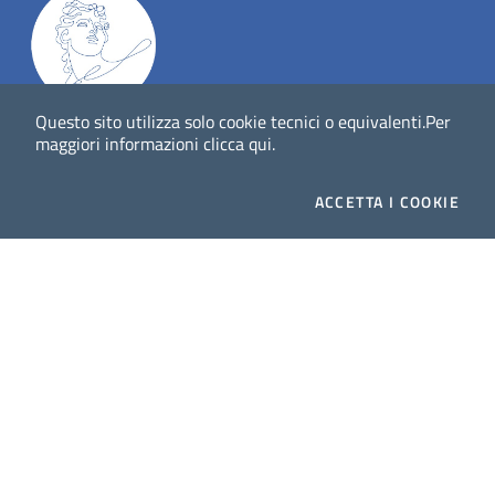
Questo sito utilizza solo cookie tecnici o equivalenti.
Per
Dig
Italia
-
rivista del digitale nei beni culturali
||
ISSN
:
maggiori informazioni
clicca qui
.
1972-621X
ACCETTA
I COOKIE
Direttore responsabile: Giuliano Genetasio
Editore:
Istituto Centrale per il Catalogo Unico delle
biblioteche italiane (ICCU)
Email:
ic-cu.digitalia@cultura.gov.it