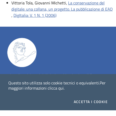
Vittoria Tola, Giovanni Michetti,
La conservazione del
digitale: una collana, un progetto. La pubblicazione di EAD
,
DigItalia: V. 1 N. 1 (2006)
Dig
Italia
-
rivista del digitale nei beni culturali
||
ISSN
:
1972-621X
Questo sito utilizza solo cookie tecnici o equivalenti.
Per
maggiori informazioni
clicca qui
.
Direttore responsabile: Giuliano Genetasio
ACCETTA
I COOKIE
Editore:
Istituto Centrale per il Catalogo Unico delle
biblioteche italiane (ICCU)