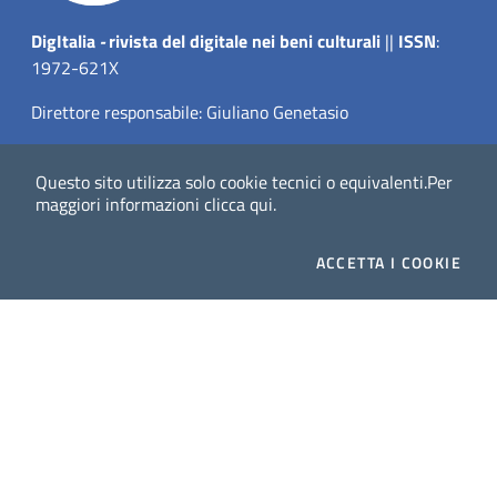
Dig
Italia
-
rivista del digitale nei beni culturali
||
ISSN
:
1972-621X
Direttore responsabile: Giuliano Genetasio
Editore:
Istituto Centrale per il Catalogo Unico delle
Questo sito utilizza solo cookie tecnici o equivalenti.
Per
biblioteche italiane (ICCU)
maggiori informazioni
clicca qui
.
Email:
ic-cu.digitalia@cultura.gov.it
ACCETTA
I COOKIE
Website powered by
Dichiarazione di accessibilità
Privacy Policy (MiC)